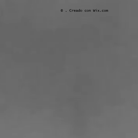
© . Creado con
Wix.com