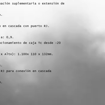
nación suplementaria o extensión de
o.
n en cascada con puerto RJ.
ia: 0,9.
ncionamiento de caja Tc desde -20
 x Alto): 1.100x 110 x 132mm.
s.
 RJ para conexión en cascada
D.