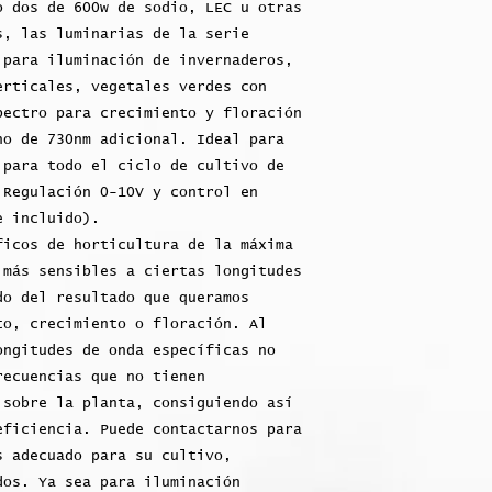
o dos de 600w de sodio, LEC u otras
s, las luminarias de la serie
 para iluminación de invernaderos,
erticales, vegetales verdes con
pectro para crecimiento y floración
no de 730nm adicional. Ideal para
 para todo el ciclo de cultivo de
 Regulación 0-10V y control en
e incluido).
ficos de horticultura de la máxima
 más sensibles a ciertas longitudes
do del resultado que queramos
to, crecimiento o floración. Al
ongitudes de onda específicas no
recuencias que no tienen
 sobre la planta, consiguiendo así
eficiencia. Puede contactarnos para
s adecuado para su cultivo,
dos. Ya sea para iluminación