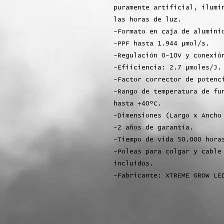
puramente artificial, ilumi
las horas de luz.
-Formato en caja de alumini
-PPF hasta 1.944 µmol/s.
-Regulación 0-10V y conexió
-Efiiciencia: 2.7 µmoles/J.
-Factor corrector de potenc
-Rango de temperatura de fu
hasta +40ºC.
-Dimensiones (Largo x Ancho
-2 años de garantía.
-Tiempo de vida 50.000 hora
-Poleas para colgar y cable
incluidos.
-Fabricante: XTREME GROW LE