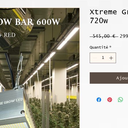
Xtreme G
720w
Pri
 545,00 € 
29
ori
Quantité
*
Ajou