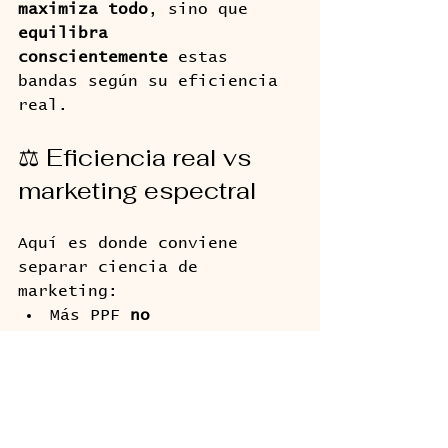
maximiza todo
, sino que 
equilibra 
conscientemente
 estas 
bandas según su eficiencia 
real.
⚖️ Eficiencia real vs 
marketing espectral
Aquí es donde conviene 
separar ciencia de 
marketing:
Más PPF 
no 
siempre
 significa más 
producción.
Añadir UV o IR puede 
sonar avanzado, pero 
no 
es necesario
 para la 