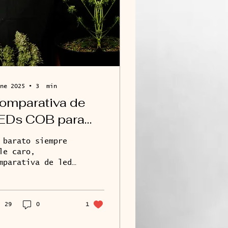
ne 2025
∙
3
min
omparativa de
EDs COB para
ultivo indoor.
 barato siempre
Baratos chinos
le caro,
mparativa de led
s. Alta Gama?
ratos vs led de
lidad.
29
0
1