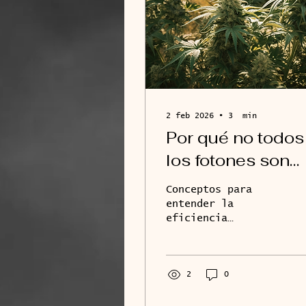
2 feb 2026
∙
3
min
Por qué no todos
los fotones son
iguales
Conceptos para
entender la
eficiencia
fotosintética
activa e
iluminación de baja
eficiencia.
2
0