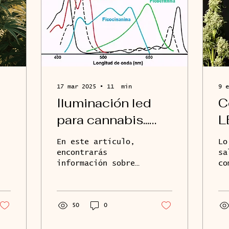
17 mar 2025
∙
11
min
9 e
Iluminación led
C
para cannabis...
L
Cuando dato mata
C
En este artículo,
Lo
a relato!
¿
encontrarás
sa
información sobre
co
v
el gran engaño
ba
comercial que hay
ca
detrás del comercio
de iluminación led
50
0
para cultivo indoor