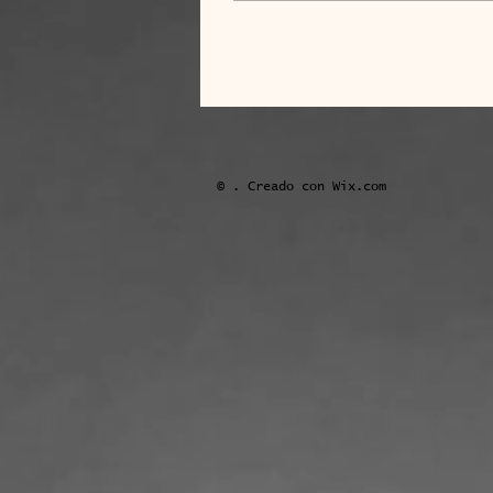
© . Creado con
Wix.com