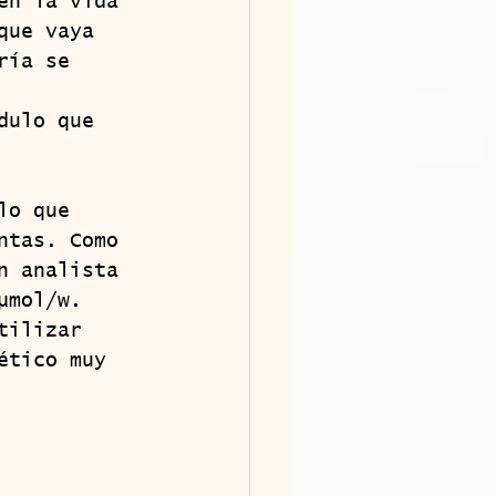
en la vida 
que vaya 
ría se 
dulo que 
lo que 
ntas. Como 
n analista 
µmol/w. 
tilizar 
ético muy 