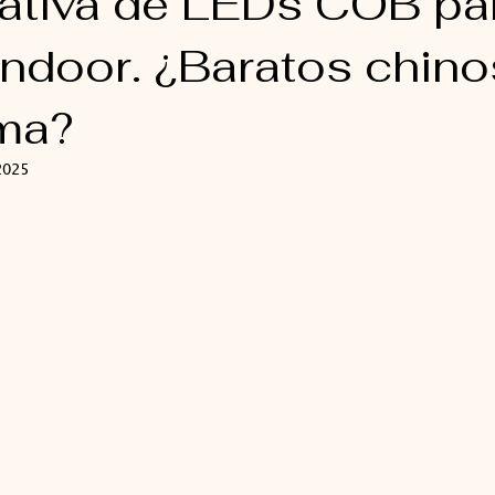
tiva de LEDs COB pa
indoor. ¿Baratos chino
ma?
2025