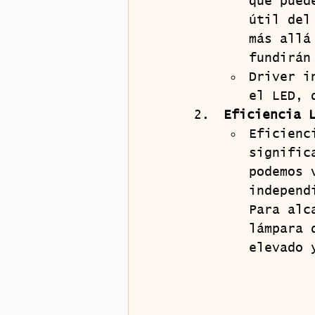
que pued
útil del
más allá
fundirán
Driver i
el LED, 
Eficiencia 
Eficienc
signific
podemos 
independ
Para alc
lámpara 
elevado 