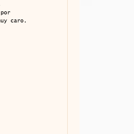
s 
 por 
muy caro.