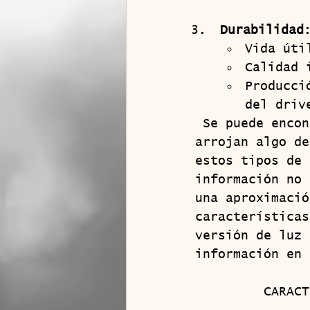
Durabilidad
Vida úti
Calidad 
Producci
del driv
 Se puede encontrar infinidad de comparativas en Youtube que 
arrojan algo de
estos tipos de 
información no 
una aproximació
características
versión de luz 
información en 
       