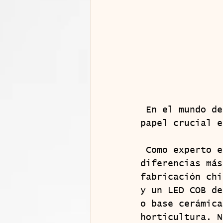
 En el mundo del cultivo de cannabis, la iluminación juega un 
papel crucial e
 Como experto en iluminación led, hoy voy a analizar las 
diferencias más
fabricación chi
y un LED COB de
o base cerámica
horticultura. N