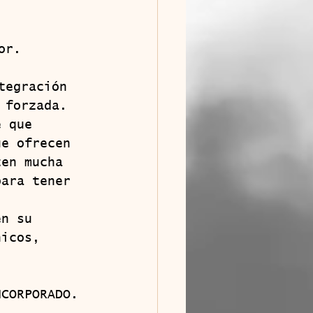
or.
tegración 
 forzada.
ue ofrecen 
ten mucha 
para tener 
en su 
nicos, 
INCORPORADO.