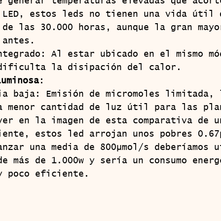
e generar temperaturas elevadas que acort
 LED, estos leds no tienen una vida útil 
 de las 30.000 horas, aunque la gran mayo
 antes.
ntegrado: Al estar ubicado en el mismo mó
dificulta la disipación del calor.
Luminosa
:
ia baja: Emisión de micromoles limitada, 
a menor cantidad de luz útil para las pla
ver en la imagen de esta comparativa de u
iente, estos led arrojan unos pobres 0.67
anzar una media de 800µmol/s deberíamos u
de más de 1.000w y sería un consumo energ
y poco eficiente.