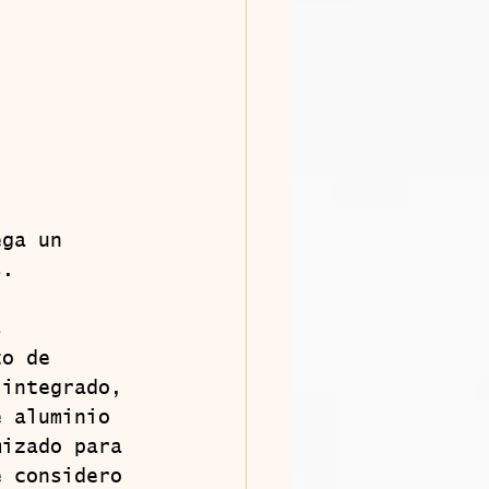
s.
to de 
 integrado, 
e aluminio 
mizado para 
e considero 