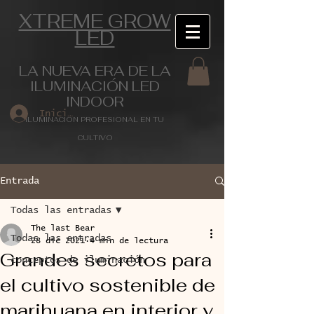
XTREME GROW
LED
LA NUEVA ERA DE LA
ILUMINACIÓN LED
INDOOR
Iniciar sesión
ILUMINACIÓN PROFESIONAL EN TU
CULTIVO
Entrada
Todas las entradas
The last Bear
Todas las entradas
28 dic 2021
4 min de lectura
Grandes secretos para
conceptos de iluminación
el cultivo sostenible de
marihuana en interior y