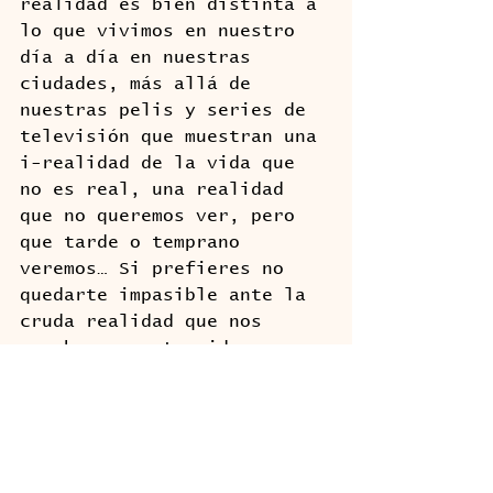
realidad es bien distinta a 
lo que vivimos en nuestro 
día a día en nuestras 
ciudades, más allá de 
nuestras pelis y series de 
televisión que muestran una 
i-realidad de la vida que 
no es real, una realidad 
que no queremos ver, pero 
que tarde o temprano 
veremos… Si prefieres no 
quedarte impasible ante la 
cruda realidad que nos 
acecha, en este video 
podrás ver la realidad de 
una de tantas especies en 
peligro de extinción, los 
osos polares, que ante la 
destrucción de sus hábitats 