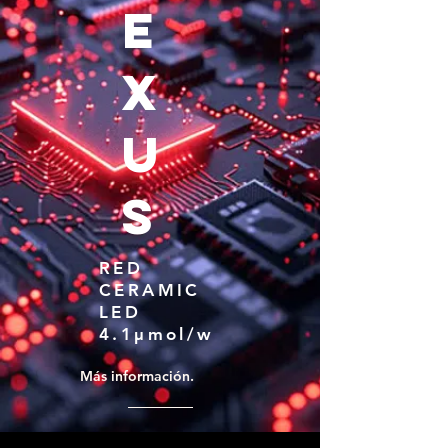
E
X
U
S
RED
CERAMIC
LED
4.1µmol/w
Más información.