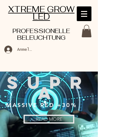
XTREME GROW
LED
PROFESSIONELLE
BELEUCHTUNG
Anmelden
SUPR
A
MASSIVE RED +30%
READ MORE