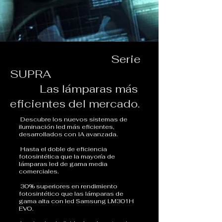
Serie
SUPRA
Las lámparas más
eficientes del mercado.
Descubre los nuevos sistemas de
iluminación led más eficientes,
desarrollados con IA avanzada.
Hasta el doble de eficiencia
fotosintética que la mayoría de
lámparas led de gama media
comerciales.
30% superiores en rendimiento
fotosintético que las lámparas de
gama alta con led Samsung LM301H
EVO.