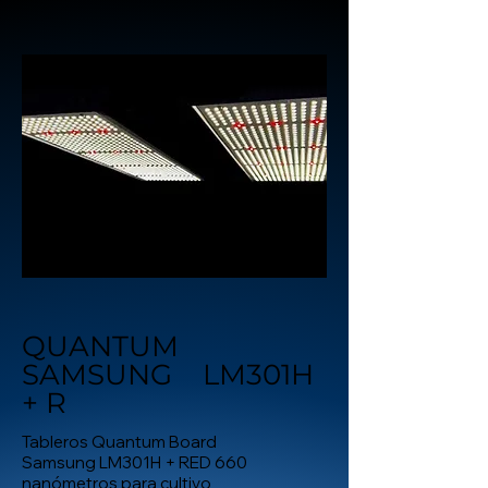
QUANTUM
SAMSUNG LM301H
+ R
Tableros Quantum Board
Samsung LM301H + RED 660
nanómetros para cultivo