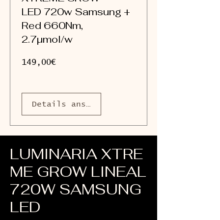
LED 720w Samsung +
Red 660Nm,
2.7µmol/w
Preis
149,00€
Details ansehen
LUMINARIA
XTRE
ME GROW LINEAL
720W SAMSUNG
LED