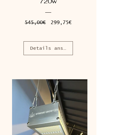
720w
Standardpreis
Sale-
545,00€
299,75€
Preis
Details ansehen