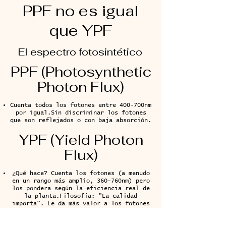
PPF no es igual
que YPF
El espectro fotosintético
PPF (Photosynthetic
Photon Flux)
Cuenta todos los fotones entre 400-700nm
por igual.Sin discriminar los fotones
que son reflejados o con baja absorción.
YPF (Yield Photon
Flux)
¿Qué hace? Cuenta los fotones (a menudo
en un rango más amplio, 360-760nm) pero
los pondera según la eficiencia real de
la planta.Filosofía: "La calidad
importa". Le da más valor a los fotones
rojos porque son los que más energía
producen (Curva McCree).