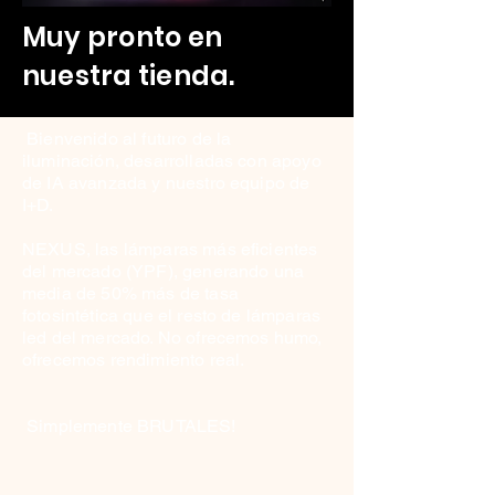
Muy pronto en
nuestra tienda.
Bienvenido al futuro de la
iluminación, desarrolladas con apoyo
de IA avanzada y nuestro equipo de
I+D.
NEXUS, las lámparas más eficientes
del mercado (YPF), generando una
media de 50% más de tasa
fotosintética que el resto de lámparas
led del mercado. No ofrecemos humo,
ofrecemos rendimiento real.
Simplemente BRUTALES!