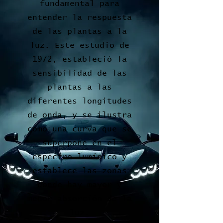
fundamental para
entender la respuesta
de las plantas a la
luz. Este estudio de
1972, estableció la
sensibilidad de las
plantas a las
diferentes longitudes
de onda, y se ilustra
como una curva que se
superpone en el
espectro lumínico y
establece las zonas
donde hay mayor y
menor absorción de la
luz.