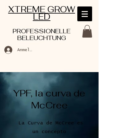
XTREME GROW
LED
PROFESSIONELLE
BELEUCHTUNG
Anmelden
YPF, la curva de
McCree
La Curva de McCree es
un concepto