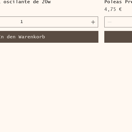
a oscilante de 20w
Poleas Pr
Preis
4,75 €
In den Warenkorb